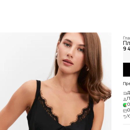
Гла
Пл
9 
Пр
Д
П
О
О
У