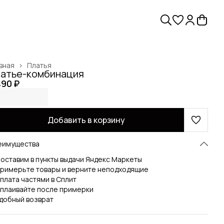
вная
›
Платья
атье-комбинация
490 ₽
Добавить в корзину
еимущества
оставим в пункты выдачи Яндекс Маркеты
римерьте товары и верните неподходящие
плата частями в Сплит
плаивайте после примерки
добный возврат