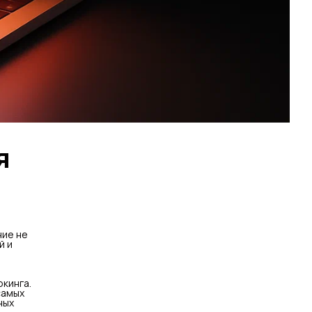
я
ние не
й и
кинга.
самых
ных